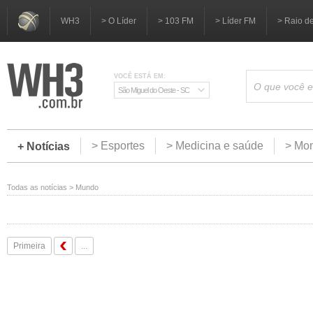
WH3
> O Líder
> 103 FM
> Líder FM
> Raio d
VOCÊ ESTÁ EM:
São Miguel do Oeste - SC
> Esportes
> Medicina e saúde
> Mom
+ Notícias
Todas as notícias
>
Mundo
Primeira
...