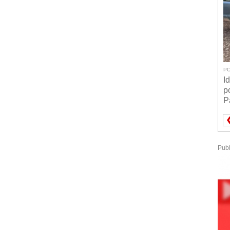
PO
I
p
P
Publ