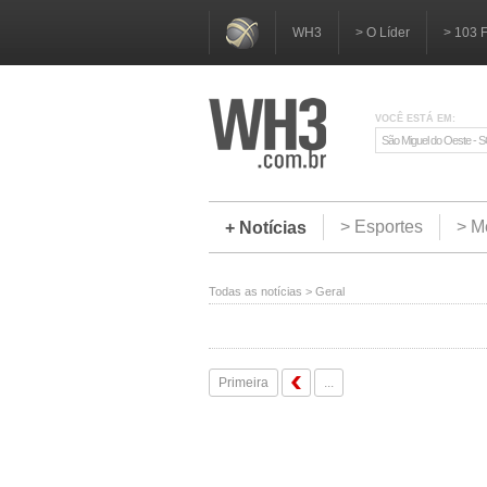
WH3
> O Líder
> 103 
VOCÊ ESTÁ EM:
São Miguel do Oeste - 
> Esportes
> M
+ Notícias
Todas as notícias
>
Geral
Primeira
...