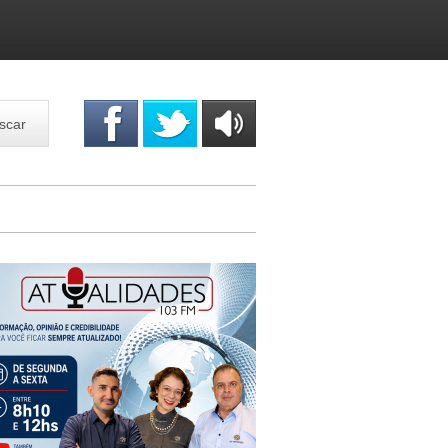
scar
OUÇA
ONLINE