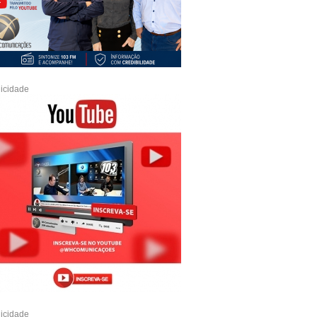
icidade
icidade