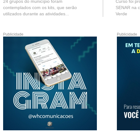
24 grupos do município foram
Curso foi p
contemplados com os kits, que serão
SENAR na c
utilizados durante as atividades...
Verde
Publicidade
Publicidade