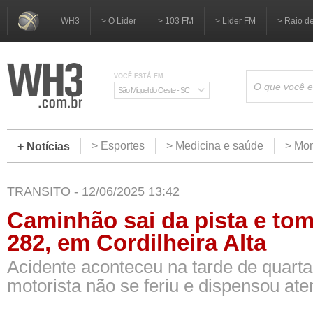
WH3
> O Líder
> 103 FM
> Líder FM
> Raio d
VOCÊ ESTÁ EM:
São Miguel do Oeste - SC
> Esportes
> Medicina e saúde
> Mom
+ Notícias
TRANSITO - 12/06/2025 13:42
Caminhão sai da pista e to
282, em Cordilheira Alta
Acidente aconteceu na tarde de quarta-
motorista não se feriu e dispensou at