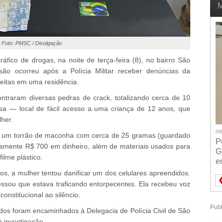
M
Foto: PMSC / Divulgação
áfico de drogas, na noite de terça-feira (8), no bairro São
ão ocorreu após a Polícia Militar receber denúncias da
itas em uma residência.
ntraram diversas pedras de crack, totalizando cerca de 10
sa — local de fácil acesso a uma criança de 12 anos, que
her.
OB
os um torrão de maconha com cerca de 25 gramas (guardado
P
adamente R$ 700 em dinheiro, além de materiais usados para
G
ilme plástico.
e
, a mulher tentou danificar um dos celulares apreendidos.
essou que estava traficando entorpecentes. Ela recebeu voz
constitucional ao silêncio.
Publ
idos foram encaminhados à Delegacia de Polícia Civil de São
 investigação.