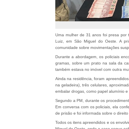
Uma mulher de 31 anos foi presa por tr
Luiz, em São Miguel do Oeste. A pris
comunidade sobre movimentações suspe
Durante a abordagem, os policiais enco
gramas, sobre um prato na sala da ca
também estava no imóvel com outra mul
Ainda na residência, foram apreendid
na geladeira), três celulares, aproxim
embalar drogas, como papel alumínio e f
Segundo a PM, durante os procedimentos
Em conversa com os policiais, ela conf
de prisão e foi informada sobre o direito 
Todos os itens apreendidos e os envolv
Miguel do Oeste, onde o caso segue sob