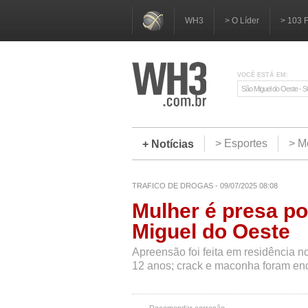
WH3
> O Líder
> 103 
VOCÊ ESTÁ EM:
São Miguel do Oeste - 
> Esportes
> M
+ Notícias
TRAFICO DE DROGAS - 09/07/2025 08:08
Mulher é presa po
Miguel do Oeste
Apreensão foi feita em residência 
12 anos; crack e maconha foram enc