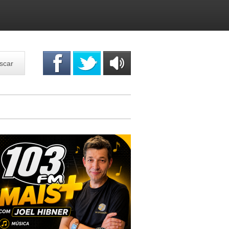
scar
OUÇA
ONLINE