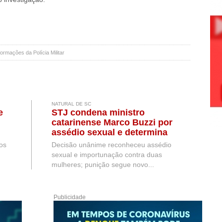
rmações da Polícia Militar
NATURAL DE SC
e
STJ condena ministro
catarinense Marco Buzzi por
assédio sexual e determina
perda do cargo
os
Decisão unânime reconheceu assédio
sexual e importunação contra duas
mulheres; punição segue novo...
Publicidade