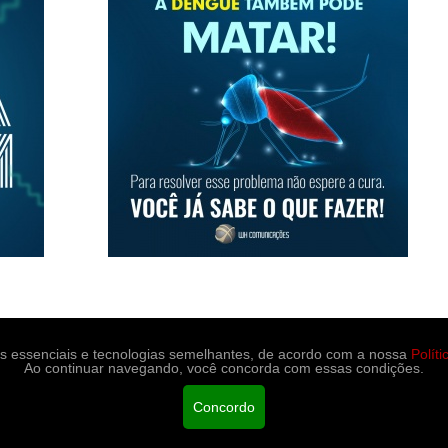
es essenciais e tecnologias semelhantes, de acordo com a nossa
Polít
Ao continuar navegando, você concorda com essas condições.
portes
Medicina e saúde
Contato
Concordo
ção.
Políticas de Privacidade