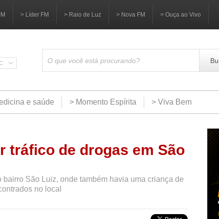
FM
> Líder FM
> Raio de Luz
> Nova FM
> Ouça ao Vivo
Bu
SC
edicina e saúde
> Momento Espírita
> Viva Bem
r tráfico de drogas em São
no bairro São Luiz, onde também havia uma criança de
ontrados no local