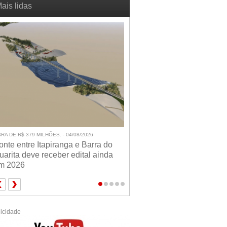
ais lidas
RA DE R$ 379 MILHÕES. - 04/08/2026
onte entre Itapiranga e Barra do
uarita deve receber edital ainda
m 2026
icidade