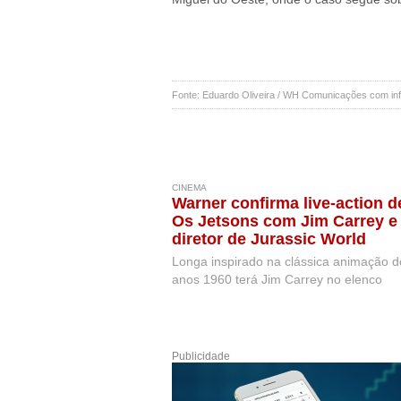
Fonte: Eduardo Oliveira / WH Comunicações com info
CINEMA
Warner confirma live-action d
Os Jetsons com Jim Carrey e
diretor de Jurassic World
Longa inspirado na clássica animação d
anos 1960 terá Jim Carrey no elenco
Publicidade