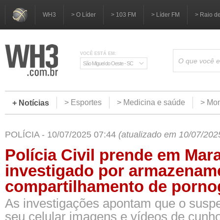
WH3
> O Líder
> 103 FM
> Líder FM
> Raio d
VOCÊ ESTÁ EM:
São Miguel do Oeste - SC
> Esportes
> Medicina e saúde
> Mom
+ Notícias
POLÍCIA - 10/07/2025 07:44
(atualizado em 10/07/202
Polícia Civil prende em Mara
investigado por armazenam
compartilhamento de pornogr
As investigações apontam que o susp
seu celular imagens e vídeos de cunho