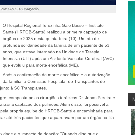
Foto: HRTGB / Divulgação
O Hospital Regional Terezinha Gaio Basso – Instituto
Santé (HRTGB-Santé) realizou a primeira captação de
órgãos de 2025 nesta quinta-feira (10). Um ato de
profunda solidariedade da família de um paciente de 53
anos, que estava internado na Unidade de Terapia
Intensiva (UTI) após um Acidente Vascular Cerebral (AVC)
que evoluiu para morte encefálica (ME).
Após a confirmação da morte encefálica e a autorização
da família, a Comissão Hospitalar de Transplantes do
junto à SC Transplantes.
re, composta pelos cirurgiões torácicos Dr. Jonas Pereira e
M
lizar a captação dos pulmões. Além disso, foi possível a
da pela própria equipe do HRTGB-Santé e encaminhada para
iar até três pacientes que aguardavam por um órgão na fila
exidade e o impacto da doação: "Quando digo que o