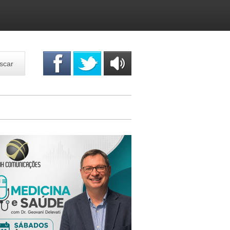
scar
OUÇA
ONLINE