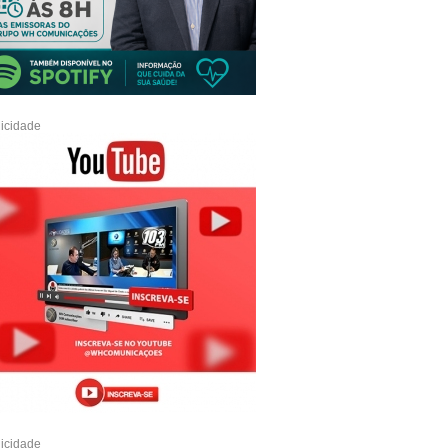
icidade
icidade