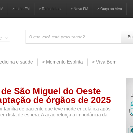
FM
> Líder FM
> Raio de Luz
> Nova FM
> Ouça ao Vivo
Bu
SC
edicina e saúde
> Momento Espírita
> Viva Bem
 de São Miguel do Oeste
captação de órgãos de 2025
 família de paciente que teve morte encefálica após
em lista de espera. A ação reforça a importância da