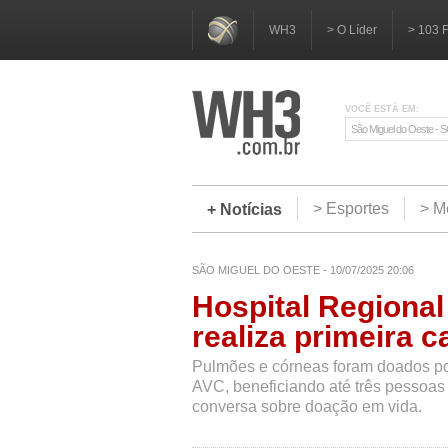
WH3
> O Líder
> 103 
VOCÊ ESTÁ EM:
São Miguel do Oeste - 
> Esportes
> M
+ Notícias
SÃO MIGUEL DO OESTE - 10/07/2025 20:06
Hospital Regional
realiza primeira 
Pulmões e córneas foram doados por
AVC, beneficiando até três pessoas 
conversa sobre doação em vida.