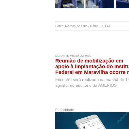
Fonte: Marcos de Lima / Rádio 103 FM
DURANTE VISITA DO MEC
Reunião de mobilização em
apoio à implantação do Instit
Federal em Maravilha ocorre 
próxima semana, durante visi
Encontro será realizado na manhã de 1
de representantes do MEC
agosto, no auditório da AMERIOS
Publicidade