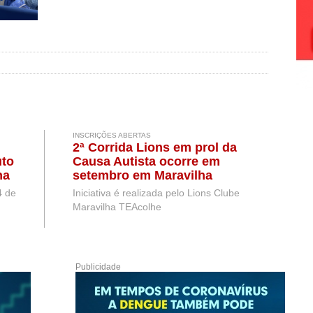
INSCRIÇÕES ABERTAS
2ª Corrida Lions em prol da
uto
Causa Autista ocorre em
na
setembro em Maravilha
ta
4 de
Iniciativa é realizada pelo Lions Clube
Maravilha TEAcolhe
Publicidade