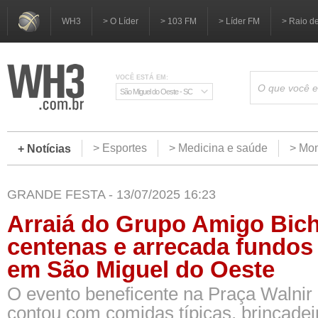
WH3
> O Líder
> 103 FM
> Líder FM
> Raio d
VOCÊ ESTÁ EM:
São Miguel do Oeste - SC
> Esportes
> Medicina e saúde
> Mom
+ Notícias
GRANDE FESTA - 13/07/2025 16:23
Arraiá do Grupo Amigo Bic
centenas e arrecada fundos
em São Miguel do Oeste
O evento beneficente na Praça Walnir 
contou com comidas típicas, brincadeir