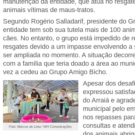
manutenção da entidade, que atua no resgat
animais vítimas de maus-tratos.
Segundo Rogério Salladarif, presidente do G
entidade tem sob sua tutela mais de 100 anim
cães. No entanto, o grupo está impedido de r
resgates devido a um impasse envolvendo a
ser ampliada no momento. A situação decorr
com a família que teria doado a área ao muni
vez a cedeu ao Grupo Amigo Bicho.
Apesar dos desaf
expressou satisf
do Arraiá e agrad
municipal pelo em
nos repasses par
consultas e atend
Foto: Marcos de Lima / WH Comunicações
dos animais abri