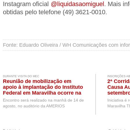
Instagram oficial
@liquidasaomiguel
. Mais i
obtidas pelo telefone (49) 3621-0010.
Fonte: Eduardo Oliveira / WH Comunicações com inf
DURANTE VISITA DO MEC
INSCRIÇÕES A
Reunião de mobilização em
2ª Corri
apoio à implantação do Instituto
Causa Au
Federal em Maravilha ocorre na
setembro
próxima semana, durante visita
Encontro será realizado na manhã de 14 de
Iniciativa é
de representantes do MEC
agosto, no auditório da AMERIOS
Maravilha T