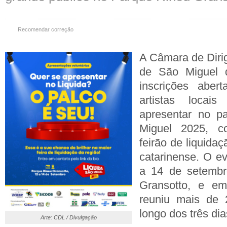
Recomendar correção
A Câmara de Dirig
de São Miguel 
inscrições aber
artistas loca
apresentar no p
Miguel 2025, c
feirão de liquida
catarinense. O e
a 14 de setembr
Gransotto, e em
reuniu mais de 2
longo dos três di
Arte: CDL / Divulgação