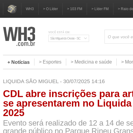
WH3
> O Líder
> 103 FM
> Líder FM
> Raio d
VOCÊ ESTÁ EM:
São Miguel do Oeste - SC
> Esportes
> Medicina e saúde
> Mom
+ Notícias
LIQUIDA SÃO MIGUEL - 30/07/2025 14:16
CDL abre inscrições para art
se apresentarem no Liquida
2025
Evento será realizado de 12 a 14 de 
grande público no Parque Rineu Grans