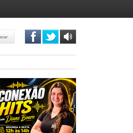
scar
OUÇA
ONLINE