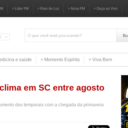
FM
> Líder FM
> Raio de Luz
> Nova FM
> Ouça ao Vivo
Bu
SC
edicina e saúde
> Momento Espírita
> Viva Bem
 clima em SC entre agosto
aumento dos temporais com a chegada da primavera