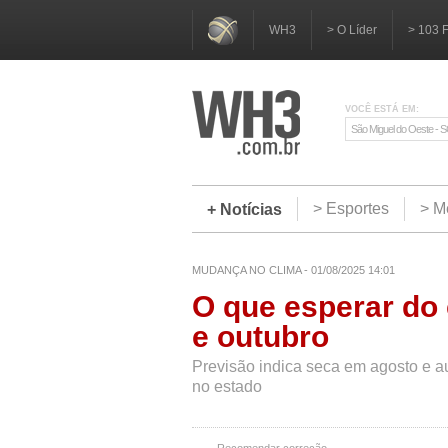
WH3
> O Líder
> 103 
VOCÊ ESTÁ EM:
São Miguel do Oeste - 
> Esportes
> M
+ Notícias
MUDANÇA NO CLIMA - 01/08/2025 14:01
O que esperar do
e outubro
Previsão indica seca em agosto e 
no estado