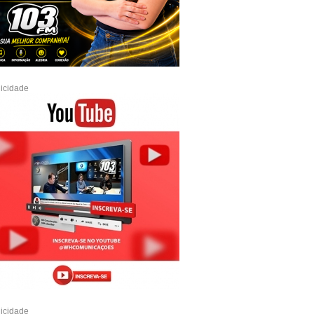
icidade
icidade