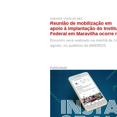
DURANTE VISITA DO MEC
Reunião de mobilização em
apoio à implantação do Instit
Federal em Maravilha ocorre 
próxima semana, durante visi
Encontro será realizado na manhã de 1
de representantes do MEC
agosto, no auditório da AMERIOS
Publicidade