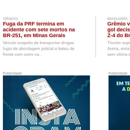
TRÂNSITO
BRASILEIRÃO
Fuga da PRF termina em
Grêmio v
acidente com sete mortos na
gol deci
BR-251, em Minas Gerais
Z-4 do Br
Veículo suspeito de transportar drogas
Tricolor sup
fugiu de abordagem policial e bateu de
Arena, ence
frente com outro ca...
sem vitória e
Publicidade
Publicidade