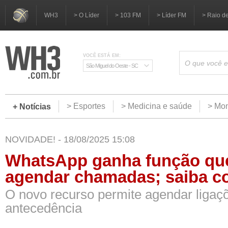
WH3
> O Líder
> 103 FM
> Líder FM
> Raio d
VOCÊ ESTÁ EM:
São Miguel do Oeste - SC
> Esportes
> Medicina e saúde
> Mom
+ Notícias
NOVIDADE! - 18/08/2025 15:08
WhatsApp ganha função que
agendar chamadas; saiba c
O novo recurso permite agendar liga
antecedência