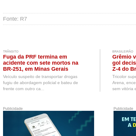
Fonte: R7
TRÂNSITO
BRASILEIRÃO
Fuga da PRF termina em
Grêmio v
acidente com sete mortos na
gol deci
BR-251, em Minas Gerais
Z-4 do Br
Veículo suspeito de transportar drogas
Tricolor sup
fugiu de abordagem policial e bateu de
Arena, ence
frente com outro ca...
sem vitória e
Publicidade
Publicidade