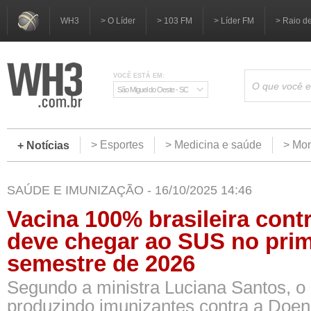
WH3
> O Líder
> 103 FM
> Líder FM
> Raio d
VOCÊ ESTÁ EM:
São Miguel do Oeste - SC
> Esportes
> Medicina e saúde
> Mom
+ Notícias
SAÚDE E IMUNIZAÇÃO - 16/10/2025 14:46
Vacina 100% brasileira cont
deve chegar ao SUS no prim
semestre de 2026
Segundo a ministra Luciana Santos, o
produzindo imunizantes contra a Doe