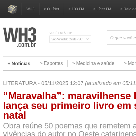
WH3
> O Líder
> 103 FM
> Líder FM
> Raio d
VOCÊ ESTÁ EM:
São Miguel do Oeste - SC
> Esportes
> Medicina e saúde
> Mom
+ Notícias
LITERATURA - 05/11/2025 12:07
(atualizado em 05/11
“Maravalha”: maravilhense 
lança seu primeiro livro em
natal
Obra reúne 50 poemas que remetem 
vivências do autor no Oeste catarinen