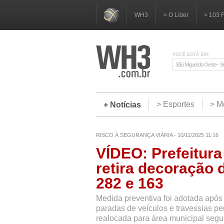
WH3
> O Líder
> 103 
VOCÊ ESTÁ EM:
São Miguel do Oeste - 
> Esportes
> M
+ Notícias
RISCO À SEGURANÇA VIÁRIA - 10/11/2025 11:16
VÍDEO: Prefeitura
retira decoração 
282 e 163
Medida preventiva foi adotada após
paradas de veículos e travessias pe
realocada para área municipal segu