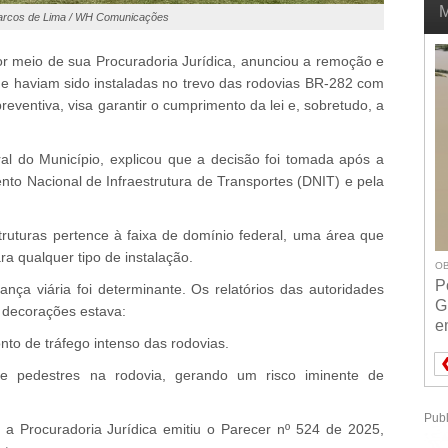
M
arcos de Lima / WH Comunicações
or meio de sua Procuradoria Jurídica, anunciou a remoção e
e haviam sido instaladas no trevo das rodovias BR-282 com
eventiva, visa garantir o cumprimento da lei e, sobretudo, a
eral do Município, explicou que a decisão foi tomada após a
ento Nacional de Infraestrutura de Transportes (DNIT) e pela
struturas pertence à faixa de domínio federal, uma área que
ra qualquer tipo de instalação.
OB
P
ança viária foi determinante. Os relatórios das autoridades
G
 decorações estava:
e
to de tráfego intenso das rodovias.
de pedestres na rodovia, gerando um risco iminente de
Publ
o, a Procuradoria Jurídica emitiu o Parecer nº 524 de 2025,