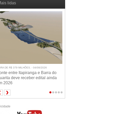
ais lidas
RA DE R$ 379 MILHÕES. - 04/08/2026
onte entre Itapiranga e Barra do
uarita deve receber edital ainda
m 2026
icidade