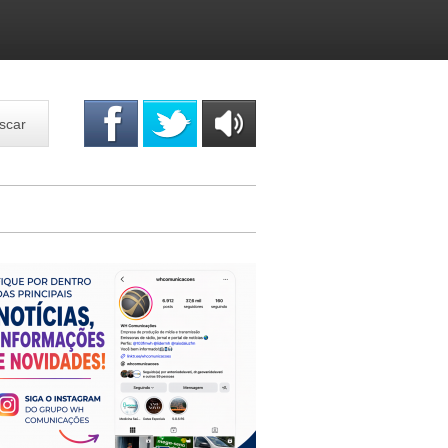
scar
OUÇA
ONLINE