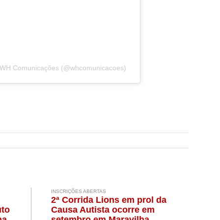
r WH Comunicações (@whcomunicacoes)
INSCRIÇÕES ABERTAS
2ª Corrida Lions em prol da
uto
Causa Autista ocorre em
na
setembro em Maravilha