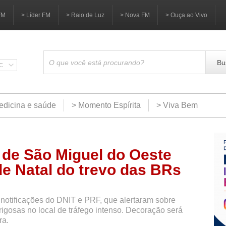
FM
> Líder FM
> Raio de Luz
> Nova FM
> Ouça ao Vivo
Bu
SC
edicina e saúde
> Momento Espírita
> Viva Bem
 de São Miguel do Oeste
de Natal do trevo das BRs
 notificações do DNIT e PRF, que alertaram sobre
rigosas no local de tráfego intenso. Decoração será
ra.