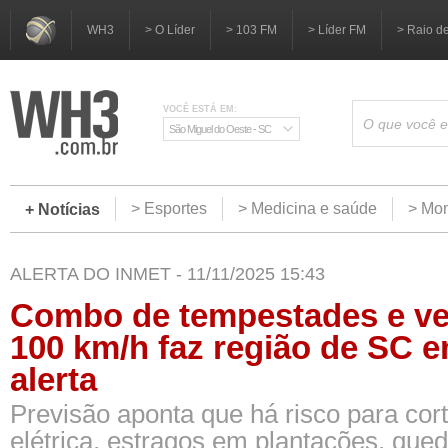
WH3
> O Líder
> 103 FM
> Líder FM
> Raio d
VOCÊ ESTÁ EM:
São Miguel do Oeste - SC
> Esportes
> Medicina e saúde
> Mom
+ Notícias
ALERTA DO INMET - 11/11/2025 15:43
Combo de tempestades e ve
100 km/h faz região de SC e
alerta
Previsão aponta que há risco para cor
elétrica, estragos em plantações, que