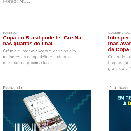
Fonte: NSC
FUTEBOL
CLASSIFICADO
Copa do Brasil pode ter Gre-Nal
Inter per
nas quartas de final
mas avan
da Copa 
Grêmio e Inter avançaram entre os oito
melhores da competição e podem se
Colorado fo
enfrentar na próxima fas...
Itaquera, ma
graças à vitó
Publicidade
Publicidade