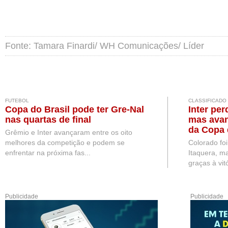
Fonte: Tamara Finardi/ WH Comunicações/ Líder
FUTEBOL
CLASSIFICADO
Copa do Brasil pode ter Gre-Nal
Inter per
nas quartas de final
mas avan
da Copa 
Grêmio e Inter avançaram entre os oito
melhores da competição e podem se
Colorado fo
enfrentar na próxima fas...
Itaquera, ma
graças à vitó
Publicidade
Publicidade