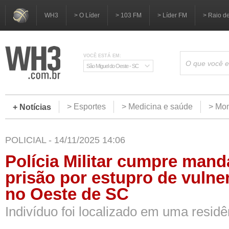
WH3
> O Líder
> 103 FM
> Líder FM
> Raio d
VOCÊ ESTÁ EM:
São Miguel do Oeste - SC
> Esportes
> Medicina e saúde
> Mom
+ Notícias
POLICIAL - 14/11/2025 14:06
Polícia Militar cumpre man
prisão por estupro de vulner
no Oeste de SC
Indivíduo foi localizado em uma residê