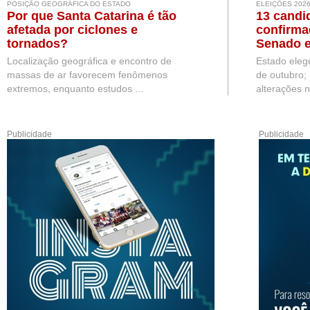
POSIÇÃO GEOGRÁFICA DO ESTADO
ELEIÇÕES 202
Por que Santa Catarina é tão
13 candi
afetada por ciclones e
confirma
tornados?
Senado e
Localização geográfica e encontro de
Estado eleg
massas de ar favorecem fenômenos
de outubro;
extremos, enquanto estudos ...
alterações n
Publicidade
Publicidade