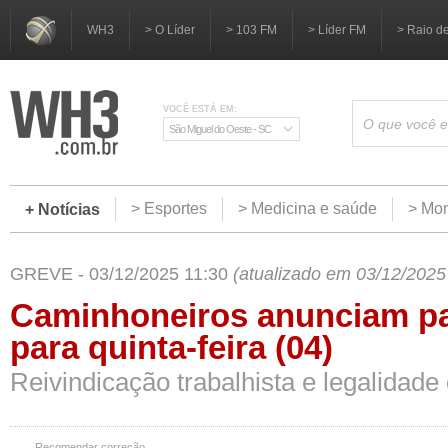
WH3
> O Líder
> 103 FM
> Líder FM
> Raio d
VOCÊ ESTÁ EM:
São Miguel do Oeste - SC
> Esportes
> Medicina e saúde
> Mom
+ Notícias
GREVE - 03/12/2025 11:30
(atualizado em 03/12/2025
Caminhoneiros anunciam pa
para quinta-feira (04)
Reivindicação trabalhista e legalidade
Recomendar correção