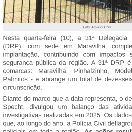
Foto: Arquivo/ Líder
Nesta quarta-feira (10), a 31ª Delegacia 
(DRP), com sede em Maravilha, comple
implantação, contribuindo com impactos si
segurança pública da região. A 31ª DRP é
comarcas: Maravilha, Pinhalzinho, Mo
Palmitos - e abrange um total de dezessei
circunscrição.
Diante do marco que a data representa, o de
Specht, divulgou um balanço das ativida
investigativas realizadas em 2025. Os dado
que, ao longo do ano, a Polícia Civil deflagr
policiais em toda a região.
As ações resul