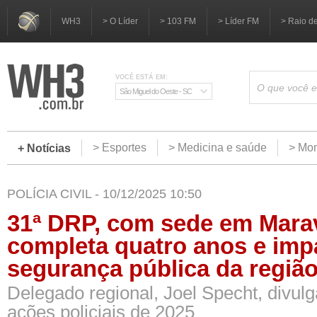
WH3
> O Líder
> 103 FM
> Líder FM
> Raio d
VOCÊ ESTÁ EM:
São Miguel do Oeste - SC
> Esportes
> Medicina e saúde
> Mom
+ Notícias
POLÍCIA CIVIL - 10/12/2025 10:50
31ª DRP, com sede em Marav
completa quatro anos e imp
segurança pública da regiã
Delegado regional, Joel Specht, divul
ações policiais de 2025