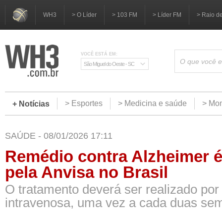
WH3
> O Líder
> 103 FM
> Líder FM
> Raio d
VOCÊ ESTÁ EM:
São Miguel do Oeste - SC
> Esportes
> Medicina e saúde
> Mom
+ Notícias
SAÚDE - 08/01/2026 17:11
Remédio contra Alzheimer 
pela Anvisa no Brasil
O tratamento deverá ser realizado por
intravenosa, uma vez a cada duas se