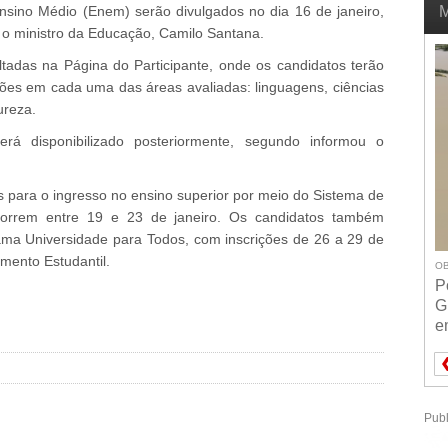
M
sino Médio (Enem) serão divulgados no dia 16 de janeiro,
) o ministro da Educação, Camilo Santana.
ltadas na Página do Participante, onde os candidatos terão
ões em cada uma das áreas avaliadas: linguagens, ciências
ureza.
será disponibilizado posteriormente, segundo informou o
s para o ingresso no ensino superior por meio do Sistema de
ocorrem entre 19 e 23 de janeiro. Os candidatos também
ama Universidade para Todos, com inscrições de 26 a 29 de
mento Estudantil.
OB
P
G
e
Publ