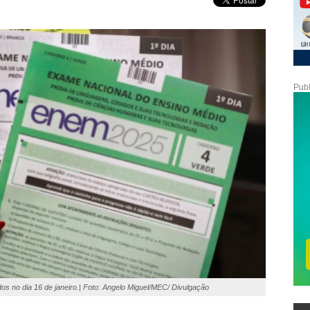
Publ
s no dia 16 de janeiro.| Foto: Angelo Miguel/MEC/ Divulgação