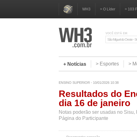
WH3
> O Líder
> 103 
VOCÊ ESTÁ EM:
São Miguel do Oeste - 
> Esportes
> M
+ Notícias
ENSINO SUPERIOR - 10/01/2026 10:38
Resultados do En
dia 16 de janeiro
Notas poderão ser usadas no Sisu, P
Página do Participante