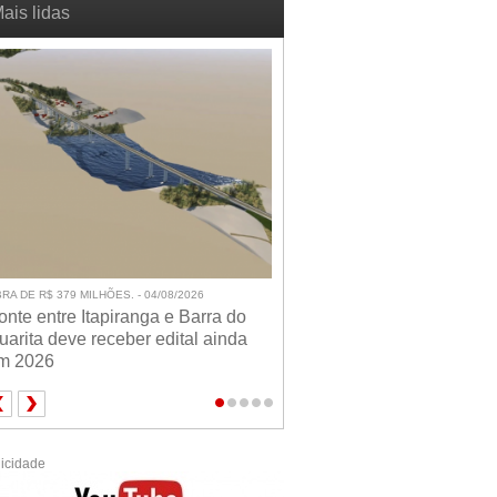
ais lidas
RA DE R$ 379 MILHÕES. - 04/08/2026
onte entre Itapiranga e Barra do
uarita deve receber edital ainda
m 2026
icidade