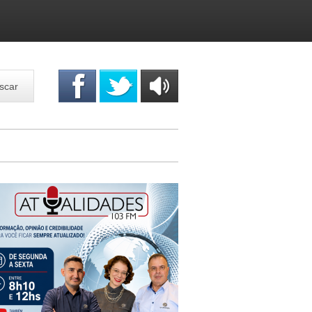
scar
OUÇA
ONLINE