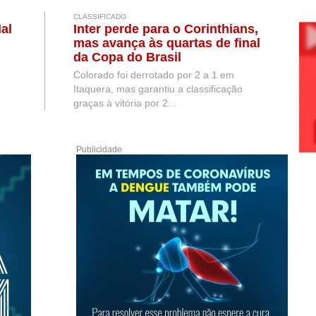
CLASSIFICADO
al
Inter perde para o Corinthians,
mas avança às quartas de final
da Copa do Brasil
Colorado foi derrotado por 2 a 1 em
Itaquera, mas garantiu a classificação
graças à vitória por 2...
Publicidade