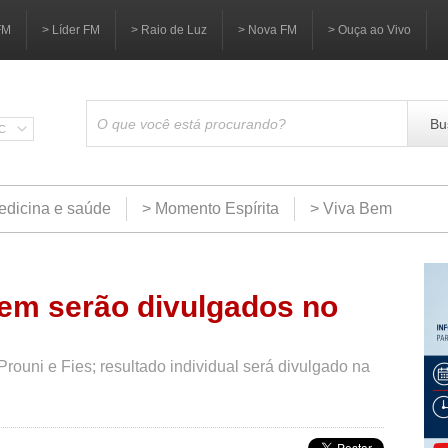
FM
> Líder FM
> Raio de Luz
> Nova FM
> Ouça ao Vivo
Bu
SC
edicina e saúde
> Momento Espírita
> Viva Bem
em serão divulgados no
rouni e Fies; resultado individual será divulgado na