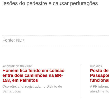
lesões do pedestre e causar perfurações.
Fonte: ND+
ACIDENTE DE TRÂNSITO
MUDANÇA
Homem fica ferido em colisão
Posto de
entre dois caminhões na BR-
Passapor
158, em Palmitos
funciona
partir de
Ocorrência foi registrada no Distrito de
A PF inform
Santa Lúcia
atendimento