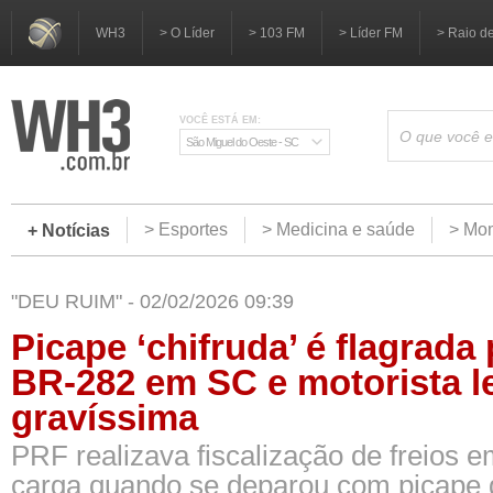
WH3
> O Líder
> 103 FM
> Líder FM
> Raio d
VOCÊ ESTÁ EM:
São Miguel do Oeste - SC
> Esportes
> Medicina e saúde
> Mom
+ Notícias
"DEU RUIM" - 02/02/2026 09:39
Picape ‘chifruda’ é flagrada
BR-282 em SC e motorista l
gravíssima
PRF realizava fiscalização de freios e
carga quando se deparou com picape 