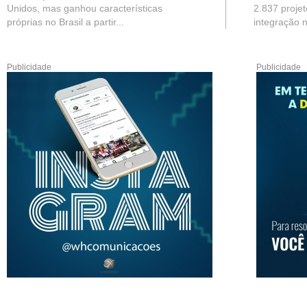
Unidos, mas ganhou características
2.837 projet
próprias no Brasil a partir...
integração n
Publicidade
Publicidade