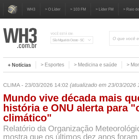
WH3
> O Líder
> 103 FM
> Líder FM
> Raio d
VOCÊ ESTÁ EM:
São Miguel do Oeste - SC
> Esportes
> Medicina e saúde
> Mom
+ Notícias
CLIMA - 23/03/2026 14:02
(atualizado em 23/03/2026 
Mundo vive década mais qu
história e ONU alerta para 
climático"
Relatório da Organização Meteorológi
mostra que os últimos dez anos foram