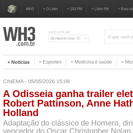
WH3
> O Líder
> 103 FM
> Líder FM
> Raio d
VOCÊ ESTÁ EM:
São Miguel do Oeste - SC
> Esportes
> Medicina e saúde
> Mom
+ Notícias
CINEMA - 05/05/2026 15:09
A Odisseia ganha trailer ele
Robert Pattinson, Anne Ha
Holland
Adaptação do clássico de Homero, diri
vencedor do Oscar Christopher Nolan