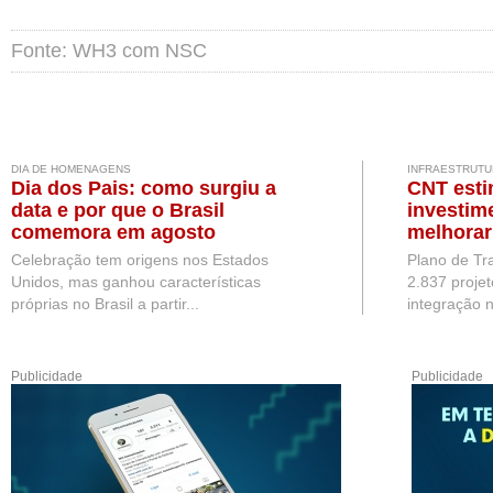
Fonte: WH3 com NSC
DIA DE HOMENAGENS
INFRAESTRUTU
Dia dos Pais: como surgiu a
CNT esti
data e por que o Brasil
investim
comemora em agosto
melhorar
Brasil
Celebração tem origens nos Estados
Plano de Tr
Unidos, mas ganhou características
2.837 projet
próprias no Brasil a partir...
integração n
Publicidade
Publicidade