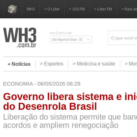
WH3
> O Líder
> 103 FM
> Líder FM
> Raio d
VOCÊ ESTÁ EM:
São Miguel do Oeste - SC
> Esportes
> Medicina e saúde
> Mom
+ Notícias
ECONOMIA - 06/05/2026 06:29
Governo libera sistema e ini
do Desenrola Brasil
Liberação do sistema permite que ban
acordos e ampliem renegociação