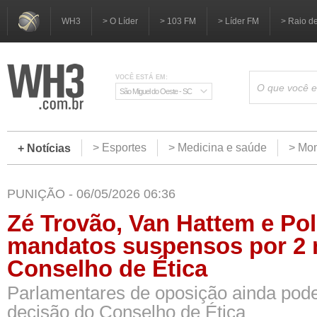
WH3
> O Líder
> 103 FM
> Líder FM
> Raio d
VOCÊ ESTÁ EM:
São Miguel do Oeste - SC
> Esportes
> Medicina e saúde
> Mom
+ Notícias
PUNIÇÃO - 06/05/2026 06:36
Zé Trovão, Van Hattem e Po
mandatos suspensos por 2 
Conselho de Ética
Parlamentares de oposição ainda pod
decisão do Conselho de Ética