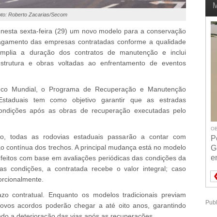
M
to: Roberto Zacarias/Secom
nesta sexta-feira (29) um novo modelo para a conservação
agamento das empresas contratadas conforme a qualidade
 amplia a duração dos contratos de manutenção e inclui
estrutura e obras voltadas ao enfrentamento de eventos
nco Mundial, o Programa de Recuperação e Manutenção
staduais tem como objetivo garantir que as estradas
ndições após as obras de recuperação executadas pelo
OB
o, todas as rodovias estaduais passarão a contar com
P
 contínua dos trechos. A principal mudança está no modelo
G
e
eitos com base em avaliações periódicas das condições da
tas condições, a contratada recebe o valor integral; caso
orcionalmente.
o contratual. Enquanto os modelos tradicionais previam
Publ
novos acordos poderão chegar a até oito anos, garantindo
ndo a deterioração das vias após as recuperações.