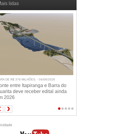
ais lidas
RA DE R$ 379 MILHÕES. - 04/08/2026
onte entre Itapiranga e Barra do
uarita deve receber edital ainda
m 2026
icidade