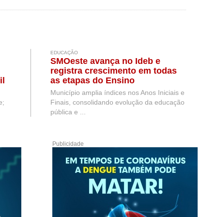
EDUCAÇÃO
SMOeste avança no Ideb e
registra crescimento em todas
il
as etapas do Ensino
Fundamental
Município amplia índices nos Anos Iniciais e
e;
Finais, consolidando evolução da educação
pública e ...
Publicidade