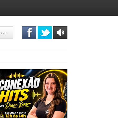
scar
OUÇA
ONLINE