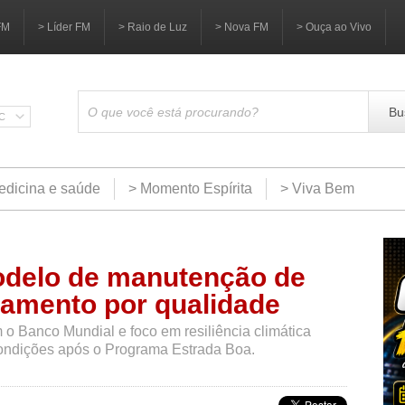
FM
> Líder FM
> Raio de Luz
> Nova FM
> Ouça ao Vivo
Bu
SC
edicina e saúde
> Momento Espírita
> Viva Bem
odelo de manutenção de
amento por qualidade
 o Banco Mundial e foco em resiliência climática
ondições após o Programa Estrada Boa.