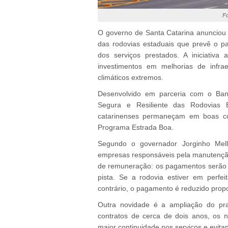
Fo
O governo de Santa Catarina anunciou 
das rodovias estaduais que prevê o p
dos serviços prestados. A iniciativa
investimentos em melhorias de infra
climáticos extremos.
Desenvolvido em parceria com o Ba
Segura e Resiliente das Rodovias E
catarinenses permaneçam em boas co
Programa Estrada Boa.
Segundo o governador Jorginho Mell
empresas responsáveis pela manutenção
de remuneração: os pagamentos serão f
pista. Se a rodovia estiver em perfei
contrário, o pagamento é reduzido prop
Outra novidade é a ampliação do praz
contratos de cerca de dois anos, os 
maior continuidade nos serviços e evita