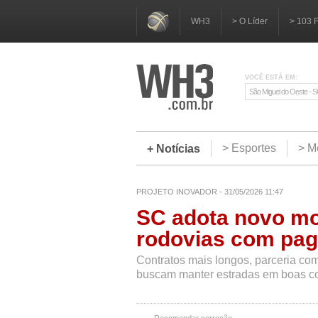
WH3
> O Líder
> 103 
VOCÊ ESTÁ EM:
São Miguel do Oeste - 
> Esportes
> M
+ Notícias
PROJETO INOVADOR - 31/05/2026 11:47
SC adota novo m
rodovias com pag
Contratos mais longos, parceria com
buscam manter estradas em boas c