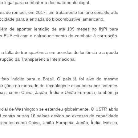
co legal para combater o desmatamento ilegal.
s de romper, em 2017, um tratamento tarifário considerado
rocidade para a entrada do biocombustível americano.
 além de apontar lentidão de até 109 meses no INPI para
os EUA criticam o enfraquecimento do combate à corrupção.
 falta de transparência em acordos de leniência e a queda
rrupção da Transparência Internacional
ato inédito para o Brasil. O país já foi alvo do mesmo
strições no mercado de tecnologia e disputas sobre patentes
ais, como China, Japão, Índia e União Europeia, também já
cial de Washington se estendeu globalmente. O USTR abriu
1 contra outros 16 países devido ao excesso de capacidade
gigantes como China, União Europeia, Japão, Índia, México,