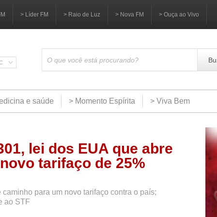
FM
> Líder FM
> Raio de Luz
> Nova FM
> Ouça ao Vivo
Bu
SC
edicina e saúde
> Momento Espírita
> Viva Bem
01, lei dos EUA que abre
novo tarifaço de 25%
aminho para um novo tarifaço contra o país;
x e ao STF