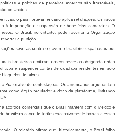
líticas e práticas de parceiros externos são irrazoáveis,
stados Unidos.
titivas, o país norte-americano aplica retaliações. Os riscos
eras à importação e suspensão de benefícios comerciais. O
meses. O Brasil, no entanto, pode recorrer à Organização
reverter a punição.
usações severas contra o governo brasileiro espalhadas por
bunais brasileiros emitiram ordens secretas obrigando redes
líticos e suspender contas de cidadãos residentes em solo
 bloqueios de ativos.
do Pix foi alvo de contestações. Os americanos argumentam
nte como órgão regulador e dono da plataforma, limitando
EUA.
ona acordos comerciais que o Brasil mantém com o México e
do brasileiro concede tarifas excessivamente baixas a esses
icada. O relatório afirma que, historicamente, o Brasil falha