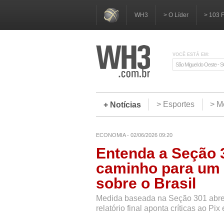
WH3
> O Líder
> 103 
VOCÊ ESTÁ EM:
São Miguel do Oeste - 
> Esportes
> M
+ Notícias
ECONOMIA - 02/06/2026 09:20
Entenda a Seção 3
caminho para um 
sobre o Brasil
Medida baseada na Seção 301 abre c
relatório final aponta críticas ao Pi