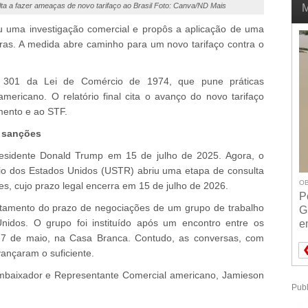
ta a fazer ameaças de novo tarifaço ao Brasil Foto: Canva/ND Mais
M
u uma investigação comercial e propôs a aplicação de uma
ras. A medida abre caminho para um novo tarifaço contra o
301 da Lei de Comércio de 1974, que pune práticas
mericano. O relatório final cita o avanço do novo tarifaço
mento e ao STF.
s sanções
presidente Donald Trump em 15 de julho de 2025. Agora, o
io dos Estados Unidos (USTR) abriu uma etapa de consulta
OB
es, cujo prazo legal encerra em 15 de julho de 2026.
P
otamento do prazo de negociações de um grupo de trabalho
G
 Unidos. O grupo foi instituído após um encontro entre os
e
 7 de maio, na Casa Branca. Contudo, as conversas, com
vançaram o suficiente.
embaixador e Representante Comercial americano, Jamieson
Publ