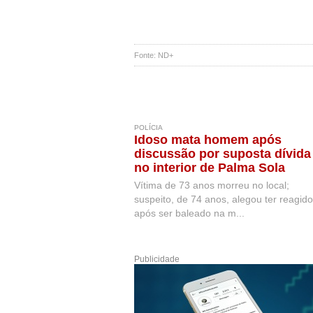
Fonte: ND+
POLÍCIA
Idoso mata homem após
discussão por suposta dívida
no interior de Palma Sola
Vítima de 73 anos morreu no local;
suspeito, de 74 anos, alegou ter reagido
após ser baleado na m...
Publicidade