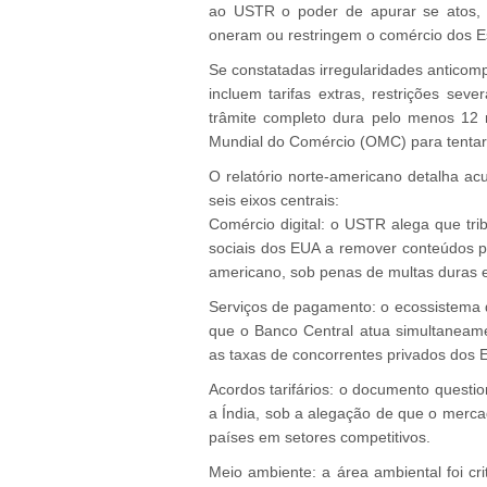
ao USTR o poder de apurar se atos, po
oneram ou restringem o comércio dos E
Se constatadas irregularidades anticompe
incluem tarifas extras, restrições sev
trâmite completo dura pelo menos 12 
Mundial do Comércio (OMC) para tentar 
O relatório norte-americano detalha ac
seis eixos centrais:
Comércio digital: o USTR alega que tri
sociais dos EUA a remover conteúdos po
americano, sob penas de multas duras e
Serviços de pagamento: o ecossistema 
que o Banco Central atua simultaneame
as taxas de concorrentes privados dos 
Acordos tarifários: o documento questi
a Índia, sob a alegação de que o merca
países em setores competitivos.
Meio ambiente: a área ambiental foi crit