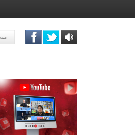
scar
OUÇA
ONLINE