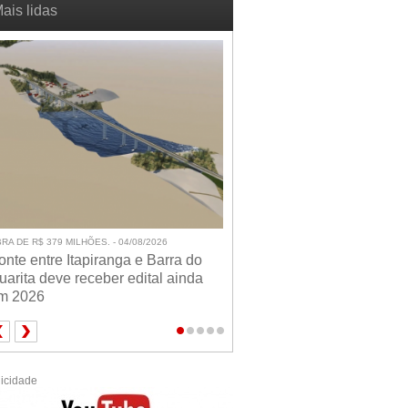
ais lidas
RA DE R$ 379 MILHÕES. - 04/08/2026
onte entre Itapiranga e Barra do
uarita deve receber edital ainda
m 2026
icidade