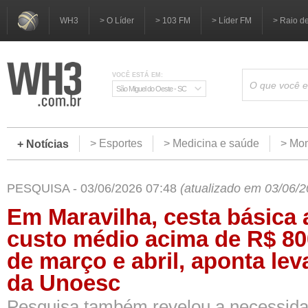
WH3
> O Líder
> 103 FM
> Líder FM
> Raio d
VOCÊ ESTÁ EM:
São Miguel do Oeste - SC
> Esportes
> Medicina e saúde
> Mom
+ Notícias
PESQUISA - 03/06/2026 07:48
(atualizado em 03/06/2
Em Maravilha, cesta básica
custo médio acima de R$ 8
de março e abril, aponta le
da Unoesc
Pesquisa também revelou a necessida