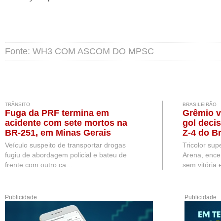
Fonte: WH3 COM ASCOM DO MPSC
TRÂNSITO
BRASILEIRÃO
Fuga da PRF termina em
Grêmio v
acidente com sete mortos na
gol deci
BR-251, em Minas Gerais
Z-4 do Br
Veículo suspeito de transportar drogas
Tricolor sup
fugiu de abordagem policial e bateu de
Arena, ence
frente com outro ca...
sem vitória e
Publicidade
Publicidade