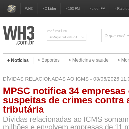
WH3
> O Líder
> 103 FM
> Líder FM
> Raio d
VOCÊ ESTÁ EM:
São Miguel do Oeste - SC
> Esportes
> Medicina e saúde
> Mom
+ Notícias
DÍVIDAS RELACIONADAS AO ICMS - 03/06/2026 11:
MPSC notifica 34 empresas 
suspeitas de crimes contra
tributária
Dívidas relacionadas ao ICMS somam
milhões e envolvem empresas de 11 m