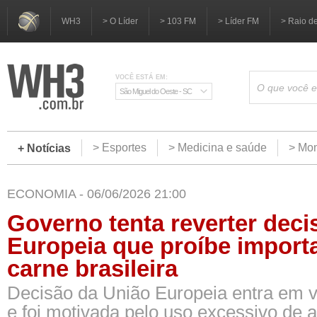
WH3
> O Líder
> 103 FM
> Líder FM
> Raio d
VOCÊ ESTÁ EM:
São Miguel do Oeste - SC
> Esportes
> Medicina e saúde
> Mom
+ Notícias
ECONOMIA - 06/06/2026 21:00
Governo tenta reverter deci
Europeia que proíbe import
carne brasileira
Decisão da União Europeia entra em 
e foi motivada pelo uso excessivo de 