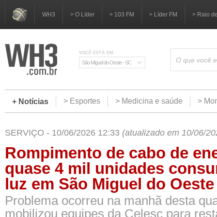
WH3
> O Líder
> 103 FM
> Líder FM
> Raio d
VOCÊ ESTÁ EM:
São Miguel do Oeste - SC
> Esportes
> Medicina e saúde
> Mom
+ Notícias
SERVIÇO - 10/06/2026 12:33
(atualizado em 10/06/20
Rompimento de cabo de ene
quase 4 mil unidades cons
luz em São Miguel do Oeste
Problema ocorreu na manhã desta quar
mobilizou equipes da Celesc para res