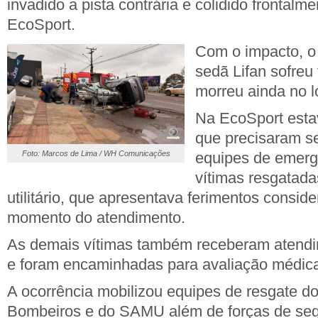
invadido a pista contrária e colidido frontalme
EcoSport.
Com o impacto, o 
sedã Lifan sofreu
morreu ainda no l
Na EcoSport esta
que precisaram se
Foto: Marcos de Lima / WH Comunicações
equipes de emerg
vítimas resgatada
utilitário, que apresentava ferimentos consid
momento do atendimento.
As demais vítimas também receberam atendim
e foram encaminhadas para avaliação médic
A ocorrência mobilizou equipes de resgate d
Bombeiros e do SAMU além de forças de se