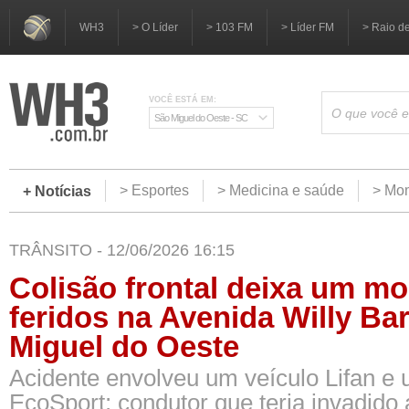
WH3
> O Líder
> 103 FM
> Líder FM
> Raio d
VOCÊ ESTÁ EM:
São Miguel do Oeste - SC
> Esportes
> Medicina e saúde
> Mom
+ Notícias
TRÂNSITO - 12/06/2026 16:15
Colisão frontal deixa um mor
feridos na Avenida Willy Ba
Miguel do Oeste
Acidente envolveu um veículo Lifan e
EcoSport; condutor que teria invadido a