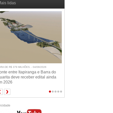
ais lidas
RA DE R$ 379 MILHÕES. - 04/08/2026
onte entre Itapiranga e Barra do
uarita deve receber edital ainda
m 2026
icidade