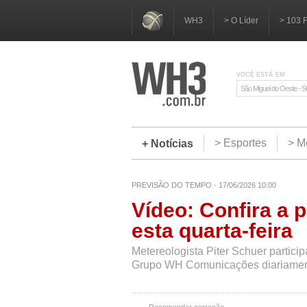
WH3
> O Líder
> 103 
VOCÊ ESTÁ EM:
São Miguel do Oeste - 
> Esportes
> M
+ Notícias
PREVISÃO DO TEMPO - 17/06/2026 10:00
Vídeo: Confira a 
esta quarta-feira
Metereologista Piter Schuer partic
Grupo WH Comunicações diariamen