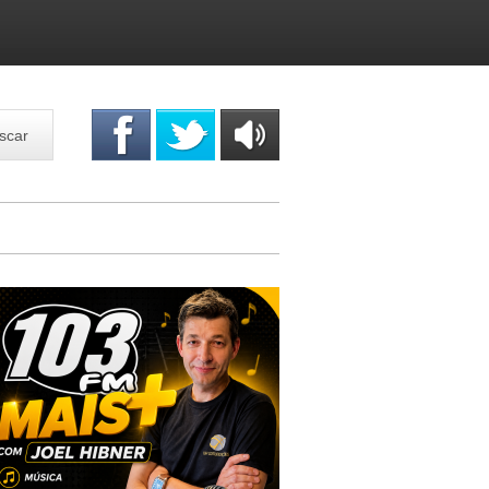
scar
OUÇA
ONLINE