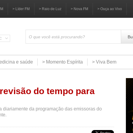
FM
> Líder FM
> Raio de Luz
> Nova FM
> Ouça ao Vivo
Bu
SC
edicina e saúde
> Momento Espírita
> Viva Bem
previsão do tempo para
ipa diariamente da programação das emissoras do
te.