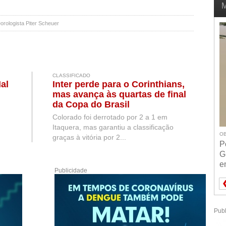
M
ologista Piter Scheuer
CLASSIFICADO
al
Inter perde para o Corinthians,
mas avança às quartas de final
da Copa do Brasil
Colorado foi derrotado por 2 a 1 em
Itaquera, mas garantiu a classificação
OB
graças à vitória por 2...
P
G
e
Publicidade
Publ