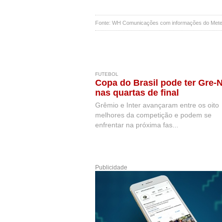
Fonte: WH Comunicações com informações do Meteor
FUTEBOL
Copa do Brasil pode ter Gre-N
nas quartas de final
Grêmio e Inter avançaram entre os oito
melhores da competição e podem se
enfrentar na próxima fas...
Publicidade