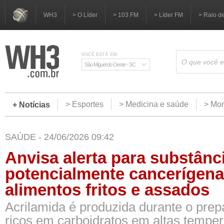
WH3
> O Líder
> 103 FM
> Líder FM
> Raio d
VOCÊ ESTÁ EM:
São Miguel do Oeste - SC
> Esportes
> Medicina e saúde
> Mom
+ Notícias
SAÚDE - 24/06/2026 09:42
Anvisa alerta para substânc
potencialmente cancerígen
alimentos fritos e assados
Acrilamida é produzida durante o prep
ricos em carboidratos em altas temper