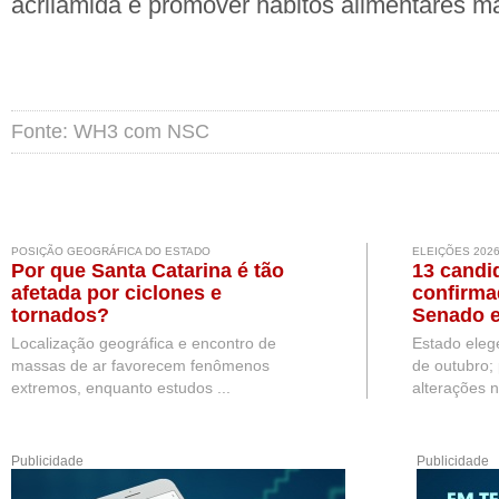
acrilamida e promover hábitos alimentares m
Fonte: WH3 com NSC
POSIÇÃO GEOGRÁFICA DO ESTADO
ELEIÇÕES 202
Por que Santa Catarina é tão
13 candi
afetada por ciclones e
confirma
tornados?
Senado e
Localização geográfica e encontro de
Estado eleg
massas de ar favorecem fenômenos
de outubro;
extremos, enquanto estudos ...
alterações n
Publicidade
Publicidade