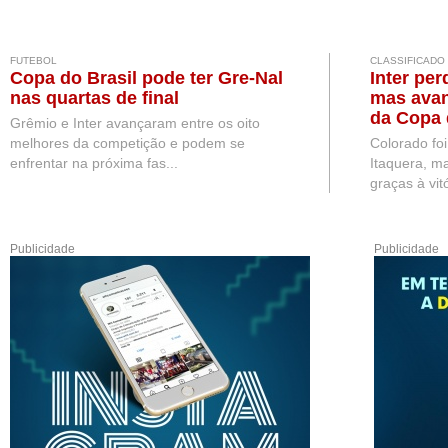
FUTEBOL
CLASSIFICADO
Copa do Brasil pode ter Gre-Nal
Inter per
nas quartas de final
mas avan
da Copa 
Grêmio e Inter avançaram entre os oito
melhores da competição e podem se
Colorado fo
enfrentar na próxima fas...
Itaquera, ma
graças à vitó
Publicidade
Publicidade