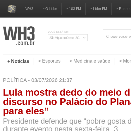
WH3
> O Líder
> 103 FM
> Líder FM
> Raio d
VOCÊ ESTÁ EM:
São Miguel do Oeste - SC
> Esportes
> Medicina e saúde
> Mom
+ Notícias
POLÍTICA - 03/07/2026 21:37
Lula mostra dedo do meio d
discurso no Palácio do Plan
para eles”
Presidente defende que “pobre gosta d
durante evento nesta sexta-feira, 3