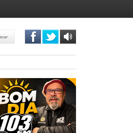
scar
OUÇA
ONLINE