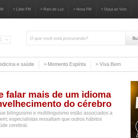
FM
> Líder FM
> Raio de Luz
> Nova FM
> Ouça ao Vivo
Bu
SC
edicina e saúde
> Momento Espírita
> Viva Bem
 falar mais de um idioma
envelhecimento do cérebro
e bilinguismo e multilinguismo estão associados a
em; especialistas ressaltam que outros hábitos
úde cerebral.