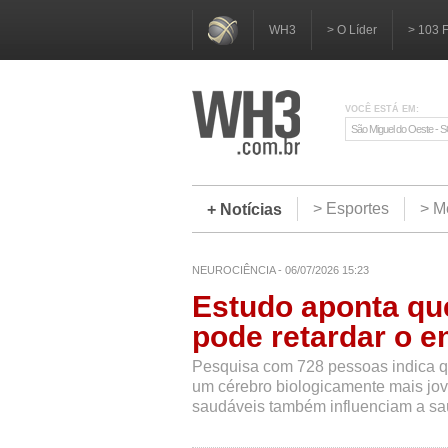
WH3
> O Líder
> 103 
VOCÊ ESTÁ EM:
São Miguel do Oeste - 
> Esportes
> M
+ Notícias
NEUROCIÊNCIA - 06/07/2026 15:23
Estudo aponta que
pode retardar o 
Pesquisa com 728 pessoas indica qu
um cérebro biologicamente mais jov
saudáveis também influenciam a sa