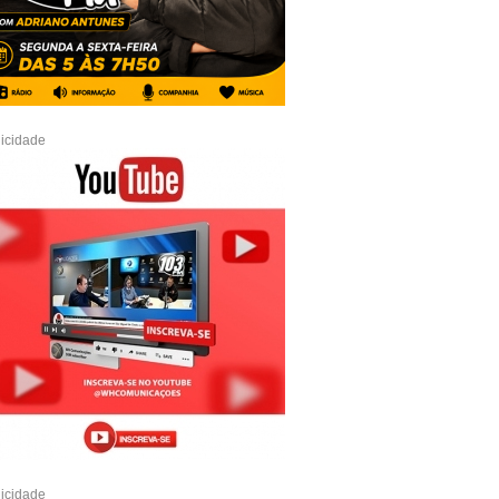
icidade
icidade