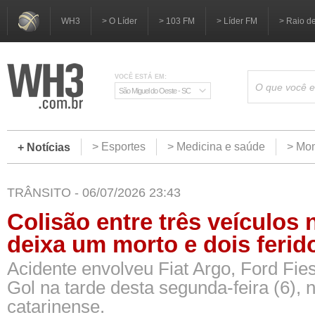
WH3
> O Líder
> 103 FM
> Líder FM
> Raio d
VOCÊ ESTÁ EM:
São Miguel do Oeste - SC
> Esportes
> Medicina e saúde
> Mom
+ Notícias
TRÂNSITO - 06/07/2026 23:43
Colisão entre três veículos
deixa um morto e dois ferid
Acidente envolveu Fiat Argo, Ford Fie
Gol na tarde desta segunda-feira (6),
catarinense.