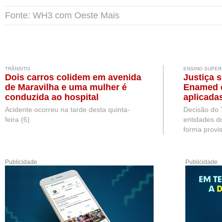
Fonte: WH3 com Oeste Mais
TRÂNSITO
ENSINO SUPER
Dois carros colidem em avenida
Justiça 
de Maravilha e uma mulher é
Enamed e
conduzida ao hospital
aplicada
Medicina
Acidente ocorreu na tarde desta quinta-
Decisão do 
feira (6)
entidades d
forma provis
Publicidade
Publicidade