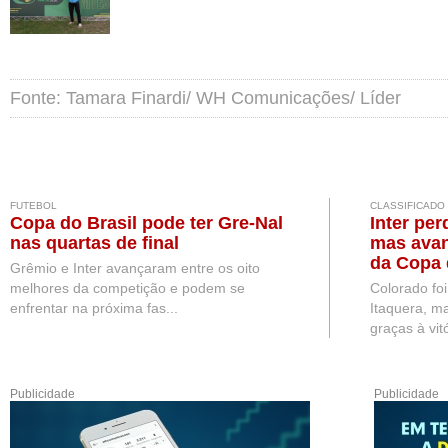
Fonte: Tamara Finardi/ WH Comunicações/ Líder
FUTEBOL
CLASSIFICADO
Copa do Brasil pode ter Gre-Nal
Inter per
nas quartas de final
mas avan
da Copa 
Grêmio e Inter avançaram entre os oito
melhores da competição e podem se
Colorado fo
enfrentar na próxima fas...
Itaquera, ma
graças à vitó
Publicidade
Publicidade