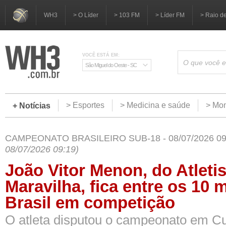
WH3
> O Líder
> 103 FM
> Líder FM
> Raio d
VOCÊ ESTÁ EM:
São Miguel do Oeste - SC
> Esportes
> Medicina e saúde
> Mom
+ Notícias
CAMPEONATO BRASILEIRO SUB-18 - 08/07/2026 0
08/07/2026 09:19)
João Vitor Menon, do Atleti
Maravilha, fica entre os 10 
Brasil em competição
O atleta disputou o campeonato em Cu