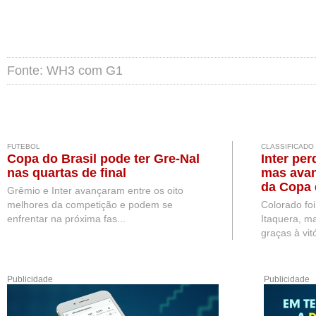
Fonte: WH3 com G1
FUTEBOL
CLASSIFICADO
Copa do Brasil pode ter Gre-Nal
Inter per
nas quartas de final
mas avan
da Copa 
Grêmio e Inter avançaram entre os oito
melhores da competição e podem se
Colorado fo
enfrentar na próxima fas...
Itaquera, ma
graças à vitó
Publicidade
Publicidade