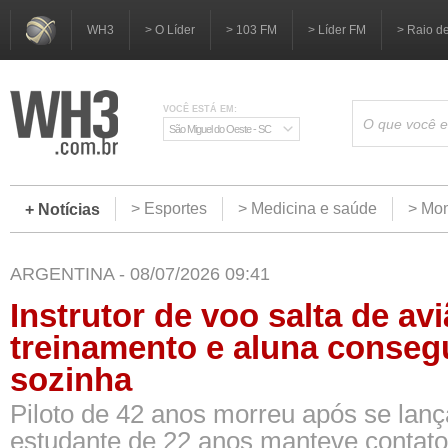
WH3
> O Líder
> 103 FM
> Líder FM
> Raio d
VOCÊ ESTÁ EM:
São Miguel do Oeste - SC
> Esportes
> Medicina e saúde
> Mom
+ Notícias
ARGENTINA - 08/07/2026 09:41
Instrutor de voo salta de av
treinamento e aluna conseg
sozinha
Piloto de 42 anos morreu após se lanç
estudante de 22 anos manteve contat