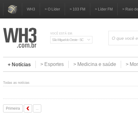
WH3
> O Líder
> 103 FM
> Líder FM
> Raio d
VOCÊ ESTÁ EM:
São Miguel do Oeste - SC
> Esportes
> Medicina e saúde
> Mom
+ Notícias
Todas as notícias
Primeira
...