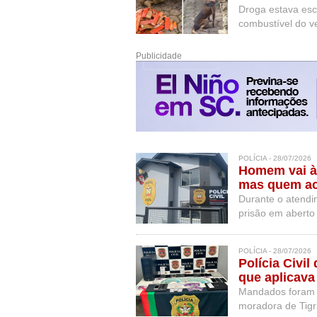
Droga estava esc
combustível do ve
Publicidade
POLÍCIA - 28/07/2026
Homem vai à 
mas quem ac
Durante o atendi
prisão em aberto
local.
POLÍCIA - 28/07/2026
Polícia Civi
que aplicava
Mandados foram 
moradora de Tigri