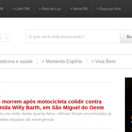
FM
> Líder FM
> Raio de Luz
> Nova FM
> Ouça ao Vivo
Bu
SC
edicina e saúde
> Momento Espírita
> Viva Bem
6
morrem após motocicleta colidir contra
nida Willy Barth, em São Miguel do Oeste
u na noite desta quarta-feira; vítimas foram encontradas já
s pelas equipes de emergência