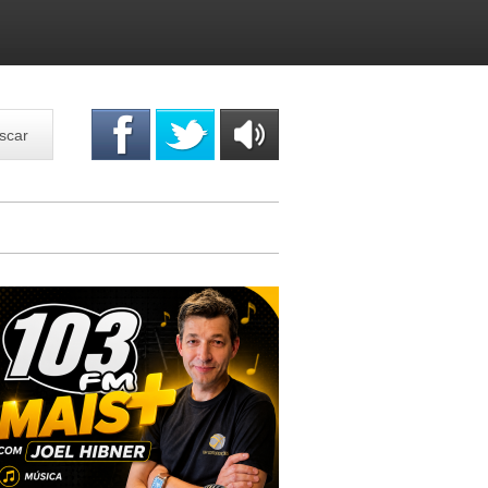
scar
OUÇA
ONLINE