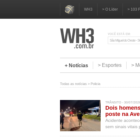
WH3
> O Líder
> 103 
VOCÊ ESTÁ EM:
São Miguel do Oeste - 
> Esportes
> M
+ Notícias
Todas as notícias
>
Policia
TRÂNSITO - 30/07/202
Dois homens 
poste na Ave
Acidente acontece
sem sinais vitai