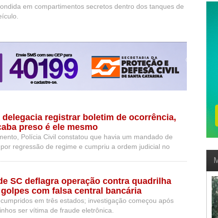
ondida em compartimentos secretos dentro dos tanques de
ículo.
delegacia registrar boletim de ocorrência,
aba preso é ele mesmo
mento, Polícia Civil constatou que havia um mandado de
 por regressão de regime e cumpriu a ordem judicial no
M
l de SC deflagra operação contra quadrilha
 golpes com falsa central bancária
cumpridos em três estados; investigação começou após
nhos ser vítima de fraude eletrônica.