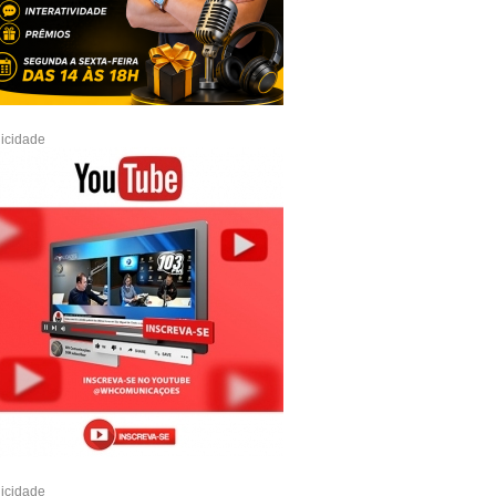
icidade
icidade