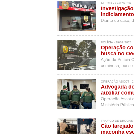
ALERTA - 29/07/2026
Investigação
indiciamento
Diante do caso, d
POLÍCIA - 29/07/2026
Operação con
busca no Oe
Ação da Polícia C
criminosa, posse 
OPERAÇÃO ASCOT - 2
Advogada de 
auxiliar com
Operação Ascot c
Ministério Públic
intermediar conta
TRÁFICO DE DROGAS -
Cão farejado
maconha esc