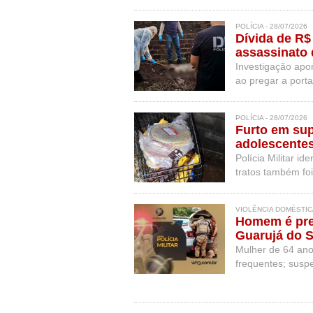
POLÍCIA - 28/07/2026
Dívida de R$
assassinato 
casa em Pin
Investigação apon
ao pregar a port
POLÍCIA - 28/07/2026
Furto em su
adolescentes
mercadorias
Polícia Militar i
tratos também fo
VIOLÊNCIA DOMÉSTICA
Homem é pre
Guarujá do S
Mulher de 64 anos
frequentes; suspe