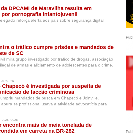
 da DPCAMI de Maravilha resulta em
 por pornografia infantojuvenil
elegado reforça alerta aos pais sobre segurança digital
Publ
tra o tráfico cumpre prisões e mandados de
ste de SC
ivil mira grupo investigado por tráfico de drogas, associação
ilegal de armas e aliciamento de adolescentes para o crime.
9/07/2026
Chapecó é investigada por suspeita de
unicação de facção criminosa
umpriu mandados de busca em Chapecó e Joinville.
o apura se profissional usava a atividade advocatícia para
tos entre presos e integrantes em liberdade.
 29/07/2026
r encontra mais de meia tonelada de
ondida em carreta na BR-282
Publ