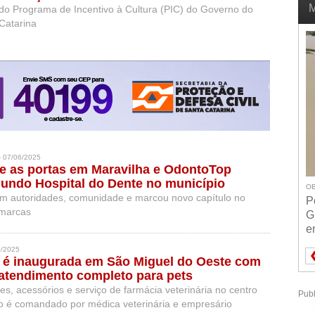
M
e do Programa de Incentivo à Cultura (PIC) do Governo do
Catarina
 07/06/2025
e as portas em Maravilha e OdontoTop
undo Hospital do Dente no município
OB
m autoridades, comunidade e marcou novo capítulo no
P
 marcas
G
e
6/2025
t é inaugurada em São Miguel do Oeste com
atendimento completo para pets
es, acessórios e serviço de farmácia veterinária no centro
Publ
o é comandado por médica veterinária e empresário