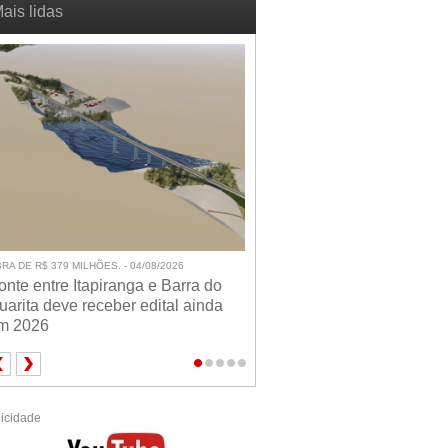
ais lidas
RA DE R$ 379 MILHÕES. - 04/08/2026
onte entre Itapiranga e Barra do
uarita deve receber edital ainda
m 2026
icidade