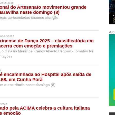
08/06/2025
ional do Artesanato movimentou grande
aravilha neste domingo (8)
peças apresentadas chamou atenção
Publ
08/06/2025
arinense de Dança 2025 – classificatória em
encerra com emoção e premiações
, o Ginásio Municipal Carlos Alberto Begrow - Tomatão foi
ntações
5
é encaminhada ao Hospital após saída de
158, em Cunha Porã
m a ocorrência neste domingo (8)
/2025
ado pela ACIMA celebra a cultura italiana
 e emoção