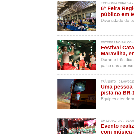
ECONOMIA CRIATIVA - 
6ª Feira Reg
público em M
Diversidade de 
ENTREGA NO PALCO - 
Festival Cat
Maravilha, 
Durante três dias
palco das aprese
TRÂNSITO - 08/06/202
Uma pessoa 
pista na BR-
Equipes atendera
EM MARAVILHA - 07/06
Evento realiz
com música