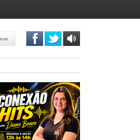
scar
OUÇA
ONLINE