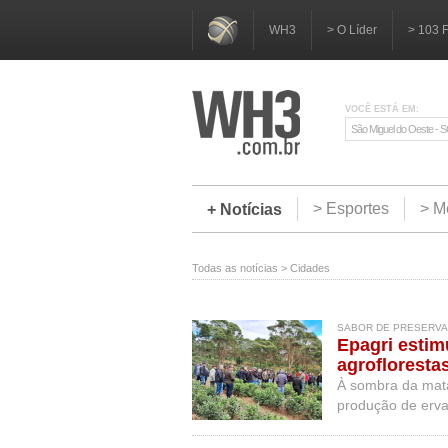
WH3
> O Líder
> 103 
VOCÊ ESTÁ EM:
São Miguel do Oeste - 
> Esportes
> M
+ Notícias
Todas as notícias
>
Cidades
SABOR DE PRESERVAÇ
Epagri estim
agrofloresta
À sombra da mata
produção de erv