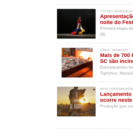
"YO SOY VENEZUELA" 
Apresentação
noite do Fes
Primeira etapa d
(8)
VÍDEO - 06/06/2025
Mais de 700 
SC são incin
Entorpecentes fo
Tigrinhos, Maravi
ARTE CONTEMPORÂNEA
Lançamento d
ocorre neste
Produção que une 