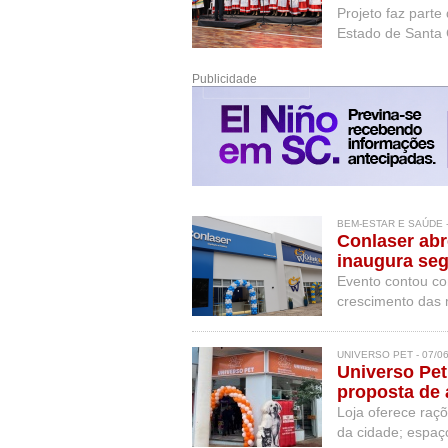
Projeto faz part
Estado de Santa 
Publicidade
BEM-ESTAR E SAÚDE -
Conlaser abr
inaugura seg
Evento contou co
crescimento das
UNIVERSO PET - 07/0
Universo Pe
proposta de 
Loja oferece raçõ
da cidade; espaç