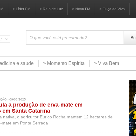
FM
> Líder FM
> Raio de Luz
> Nova FM
> Ouça ao Vivo
Bu
SC
edicina e saúde
> Momento Espírita
> Viva Bem
ÃO - 09/06/2025
ula a produção de erva-mate em
s em Santa Catarina
 nativa, o agricultor Eurico Rocha mantém 12 hectares de
a-mate em Ponte Serrada