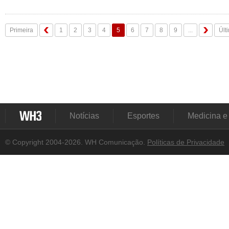
Primeira
1
2
3
4
5
6
7
8
9
...
Últ
Notícias
Esportes
Medicina e
© Copyright 2004-2026. WH Comunicação.
Políticas de Privacidade