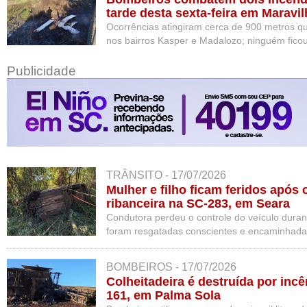
tarde desta sexta-feira em Maravil
Ocorrências atingiram cerca de 900 metros 
nos bairros Kasper e Madalozo; ninguém ficou
Publicidade
TRÂNSITO - 17/07/2026
Mulher e filho ficam feridos após
ribanceira na SC-283, em Seara
Condutora perdeu o controle do veículo dura
foram resgatadas conscientes e encaminhadas
BOMBEIROS - 17/07/2026
Colheitadeira é destruída por inc
161, em Palma Sola