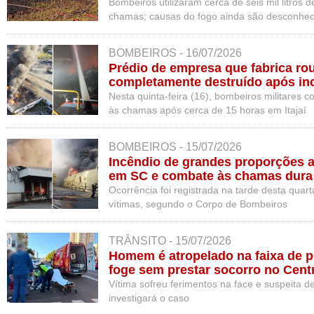
Bombeiros utilizaram cerca de seis mil litros 
chamas; causas do fogo ainda são desconhec
BOMBEIROS - 16/07/2026
Prédio de empresa que fabrica rou
completamente destruído após in
Nesta quinta-feira (16), bombeiros militares 
às chamas após cerca de 15 horas em Itajaí
BOMBEIROS - 15/07/2026
Incêndio de grandes proporções at
em SC e combate às chamas dura 
Ocorrência foi registrada na tarde desta quarta
vítimas, segundo o Corpo de Bombeiros
TRÂNSITO - 15/07/2026
Homem é atropelado na faixa de p
foge sem prestar socorro no Cent
Oeste
Vítima sofreu ferimentos na face e suspeita de 
investigará o caso