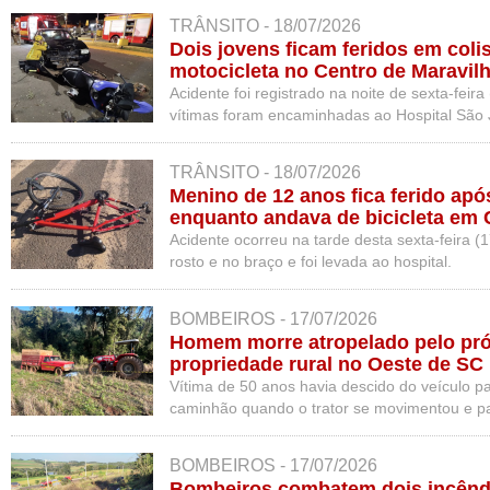
TRÂNSITO - 18/07/2026
Dois jovens ficam feridos em colis
motocicleta no Centro de Maravil
Acidente foi registrado na noite de sexta-feira
vítimas foram encaminhadas ao Hospital São 
TRÂNSITO - 18/07/2026
Menino de 12 anos fica ferido apó
enquanto andava de bicicleta em
Acidente ocorreu na tarde desta sexta-feira (1
rosto e no braço e foi levada ao hospital.
BOMBEIROS - 17/07/2026
Homem morre atropelado pelo próp
propriedade rural no Oeste de SC
Vítima de 50 anos havia descido do veículo 
caminhão quando o trator se movimentou e pa
BOMBEIROS - 17/07/2026
Bombeiros combatem dois incênd