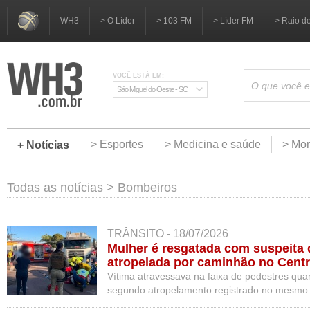
WH3
> O Líder
> 103 FM
> Líder FM
> Raio d
VOCÊ ESTÁ EM:
São Miguel do Oeste - SC
> Esportes
> Medicina e saúde
> Mom
+ Notícias
Todas as notícias
>
Bombeiros
TRÂNSITO - 18/07/2026
Mulher é resgatada com suspeita d
atropelada por caminhão no Centr
Oeste
Vítima atravessava na faixa de pedestres quan
segundo atropelamento registrado no mesmo