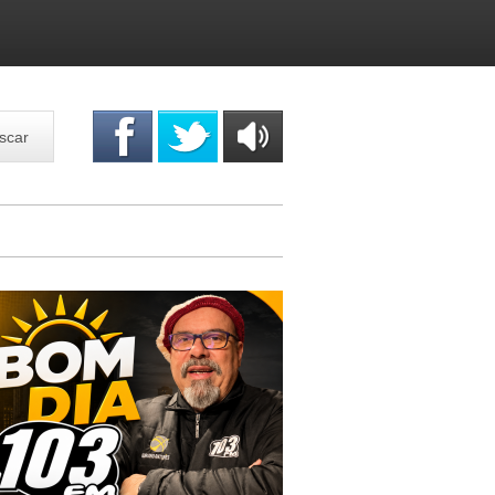
scar
OUÇA
ONLINE