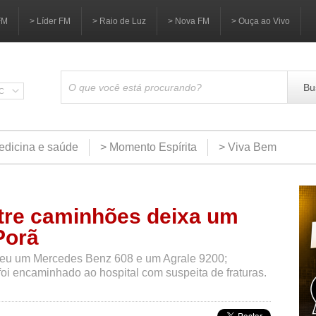
FM
> Líder FM
> Raio de Luz
> Nova FM
> Ouça ao Vivo
Bu
SC
edicina e saúde
> Momento Espírita
> Viva Bem
ntre caminhões deixa um
Porã
lveu um Mercedes Benz 608 e um Agrale 9200;
oi encaminhado ao hospital com suspeita de fraturas.