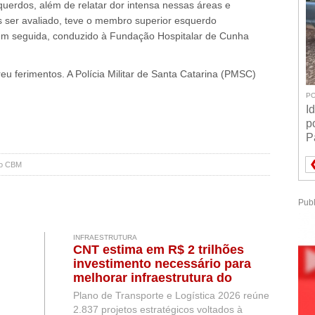
squerdos, além de relatar dor intensa nessas áreas e
s ser avaliado, teve o membro superior esquerdo
, em seguida, conduzido à Fundação Hospitalar de Cunha
u ferimentos. A Polícia Militar de Santa Catarina (PMSC)
PO
I
p
P
do CBM
Publ
INFRAESTRUTURA
CNT estima em R$ 2 trilhões
investimento necessário para
melhorar infraestrutura do
Brasil
Plano de Transporte e Logística 2026 reúne
2.837 projetos estratégicos voltados à