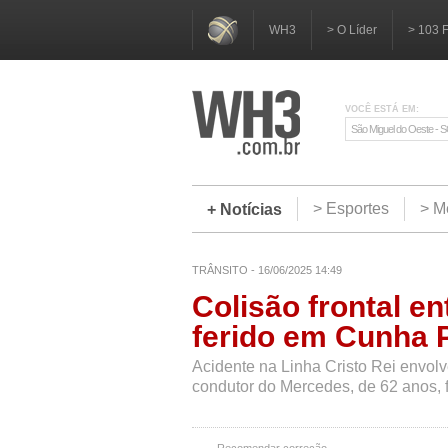
WH3
> O Líder
> 103 
VOCÊ ESTÁ EM:
São Miguel do Oeste - 
> Esportes
> M
+ Notícias
TRÂNSITO - 16/06/2025 14:49
Colisão frontal e
ferido em Cunha 
Acidente na Linha Cristo Rei envo
condutor do Mercedes, de 62 anos, f