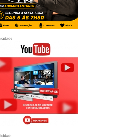
icidade
icidade