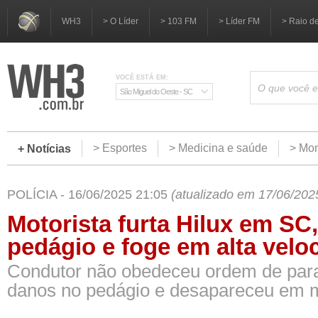
WH3
> O Líder
> 103 FM
> Líder FM
> Raio d
VOCÊ ESTÁ EM:
São Miguel do Oeste - SC
> Esportes
> Medicina e saúde
> Mom
+ Notícias
POLÍCIA - 16/06/2025 21:05
(atualizado em 17/06/202
Motorista furta Hilux em SC,
pedágio e foge em alta velo
Condutor não obedeceu ordem de par
danos no pedágio e desapareceu em 