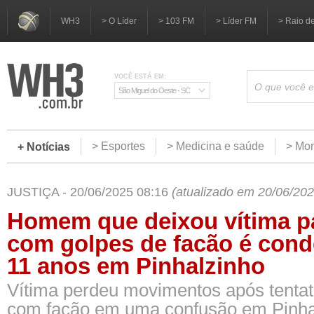
WH3
> O Líder
> 103 FM
> Líder FM
> Raio d
VOCÊ ESTÁ EM:
São Miguel do Oeste - SC
> Esportes
> Medicina e saúde
> Mom
+ Notícias
JUSTIÇA - 20/06/2025 08:16
(atualizado em 20/06/202
Homem que deixou vítima p
com golpes de facão é con
11 anos em Pinhalzinho
Vítima perdeu movimentos após tentat
com facão em uma confusão em Pinha