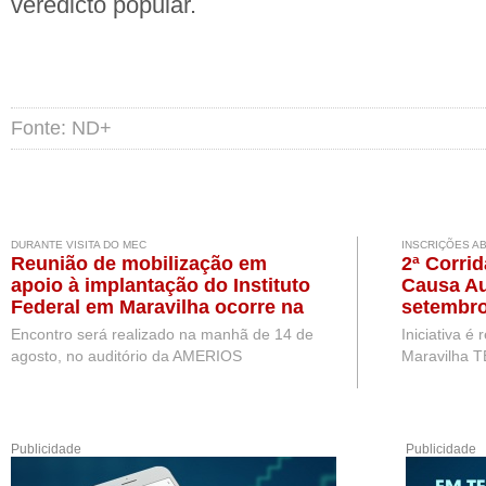
veredicto popular.
Fonte: ND+
DURANTE VISITA DO MEC
INSCRIÇÕES A
Reunião de mobilização em
2ª Corri
apoio à implantação do Instituto
Causa Au
Federal em Maravilha ocorre na
setembro
próxima semana, durante visita
Encontro será realizado na manhã de 14 de
Iniciativa é
de representantes do MEC
agosto, no auditório da AMERIOS
Maravilha T
Publicidade
Publicidade