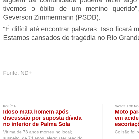
tivemos o óbito de um menino querido”, 
Geverson Zimmermann (PSDB).
“É difícil até encontrar palavras. Isso ficar
Estamos cansados de tragédia no Rio Grande
Fonte: ND+
POLÍCIA
NASCEU DE N
Idoso mata homem após
Moto par
discussão por suposta dívida
em acide
no interior de Palma Sola
escoriaç
Vítima de 73 anos morreu no local;
Colisão foi 
suspeito, de 74 anos, alegou ter reagido