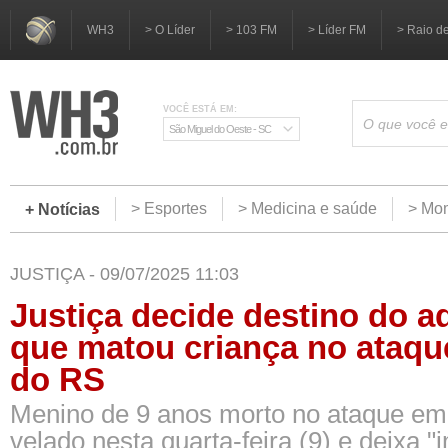
WH3
> O Líder
> 103 FM
> Líder FM
> Raio d
VOCÊ ESTÁ EM:
São Miguel do Oeste - SC
> Esportes
> Medicina e saúde
> Mom
+ Notícias
JUSTIÇA - 09/07/2025 11:03
Justiça decide destino do a
que matou criança no ataqu
do RS
Menino de 9 anos morto no ataque em
velado nesta quarta-feira (9) e deixa 