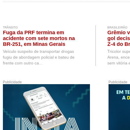
TRÂNSITO
BRASILEIRÃO
Fuga da PRF termina em
Grêmio v
acidente com sete mortos na
gol deci
BR-251, em Minas Gerais
Z-4 do Br
Veículo suspeito de transportar drogas
Tricolor sup
fugiu de abordagem policial e bateu de
Arena, ence
frente com outro ca...
sem vitória e
Publicidade
Publicidade