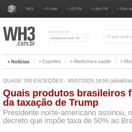
WH3
> O Líder
> 103 FM
> Líder FM
> Raio d
VOCÊ ESTÁ EM:
São Miguel do Oeste - SC
> Esportes
> Medicina e saúde
> Mom
+ Notícias
QUASE 700 EXCEÇÕES - 30/07/2025 16:55
(atualiz
Quais produtos brasileiros 
da taxação de Trump
Presidente norte-americano assinou, ne
decreto que impõe taxa de 50% ao Bra