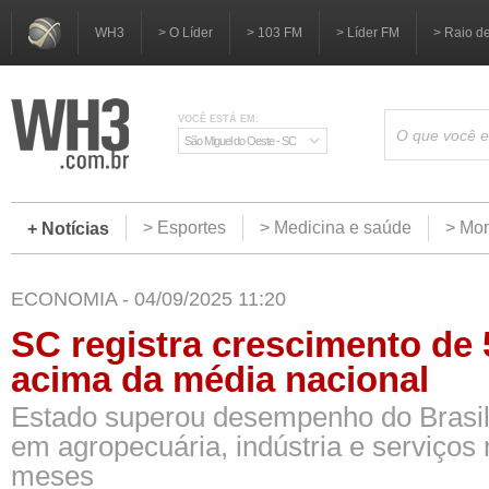
WH3
> O Líder
> 103 FM
> Líder FM
> Raio d
VOCÊ ESTÁ EM:
São Miguel do Oeste - SC
> Esportes
> Medicina e saúde
> Mom
+ Notícias
ECONOMIA - 04/09/2025 11:20
SC registra crescimento de 
acima da média nacional
Estado superou desempenho do Brasil
em agropecuária, indústria e serviços 
meses