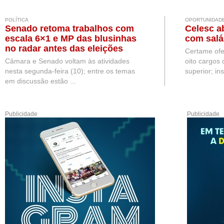
POLÍTICA
OPORTUNIDAD
Senado retoma trabalhos com
Celesc a
escala 6×1 e MP das blusinhas
com salár
no radar antes das eleições
Certame ofe
Câmara e Senado voltam às atividades
oito cargos 
nesta segunda-feira (10); entre os temas
superior; ins
em discussão estão ...
Publicidade
Publicidade