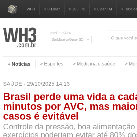
WH3
> O Líder
> 103 FM
> Líder FM
> Raio d
VOCÊ ESTÁ EM:
São Miguel do Oeste - SC
> Esportes
> Medicina e saúde
> Mom
+ Notícias
SAÚDE - 29/10/2025 14:13
Brasil perde uma vida a cad
minutos por AVC, mas maio
casos é evitável
Controle da pressão, boa alimentação 
exercícios poderiam evitar até 80% do