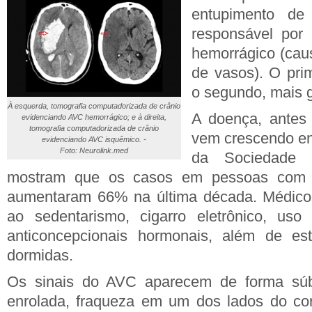
entupimento de
responsável por
hemorrágico (cau
de vasos). O pri
o segundo, mais 
À esquerda, tomografia computadorizada de crânio
A doença, antes 
evidenciando AVC hemorrágico; e à direita,
tomografia computadorizada de crânio
vem crescendo en
evidenciando AVC isquêmico. -
Foto: Neurolink.med
da Sociedade 
mostram que os casos em pessoas com
aumentaram 66% na última década. Médico
ao sedentarismo, cigarro eletrônico, uso
anticoncepcionais hormonais, além de es
dormidas.
Os sinais do AVC aparecem de forma súbita
enrolada, fraqueza em um dos lados do co