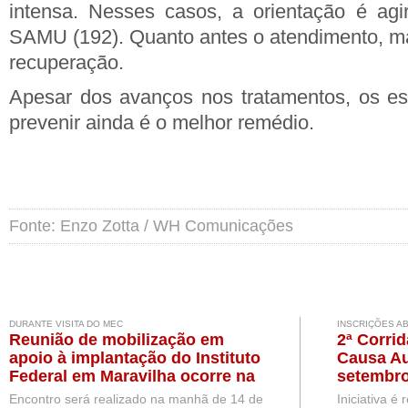
intensa. Nesses casos, a orientação é agi
SAMU (192). Quanto antes o atendimento, m
recuperação.
Apesar dos avanços nos tratamentos, os esp
prevenir ainda é o melhor remédio.
Fonte: Enzo Zotta / WH Comunicações
DURANTE VISITA DO MEC
INSCRIÇÕES A
Reunião de mobilização em
2ª Corri
apoio à implantação do Instituto
Causa Au
Federal em Maravilha ocorre na
setembro
próxima semana, durante visita
Encontro será realizado na manhã de 14 de
Iniciativa é