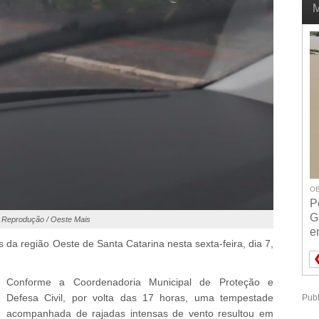
M
OB
P
G
Reprodução / Oeste Mais
e
 da região Oeste de Santa Catarina nesta sexta-feira, dia 7,
Conforme a Coordenadoria Municipal de Proteção e
Defesa Civil, por volta das 17 horas, uma tempestade
Publ
acompanhada de rajadas intensas de vento resultou em