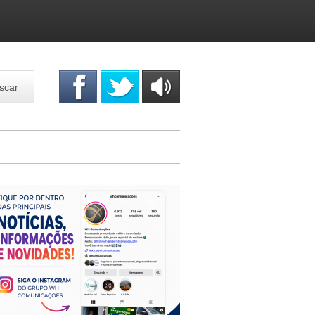
scar
OUÇA
ONLINE