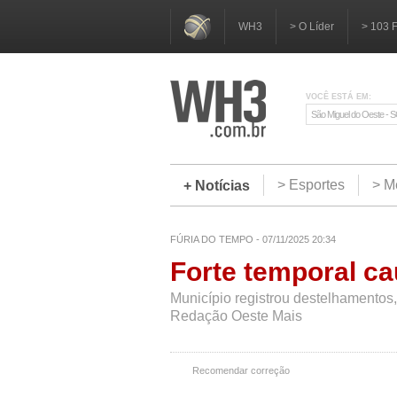
WH3
> O Líder
> 103 
VOCÊ ESTÁ EM:
São Miguel do Oeste - 
> Esportes
> M
+ Notícias
FÚRIA DO TEMPO - 07/11/2025 20:34
Forte temporal c
Município registrou destelhamentos,
Redação Oeste Mais
Recomendar correção