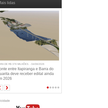
ais lidas
RA DE R$ 379 MILHÕES. - 04/08/2026
onte entre Itapiranga e Barra do
uarita deve receber edital ainda
m 2026
icidade