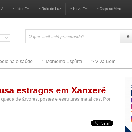
FM
> Líder FM
> Raio de Luz
> Nova FM
> Ouça ao Vivo
Bu
SC
edicina e saúde
> Momento Espírita
> Viva Bem
ausa estragos em Xanxerê
 queda de árvores, postes e estruturas metálicas. Por