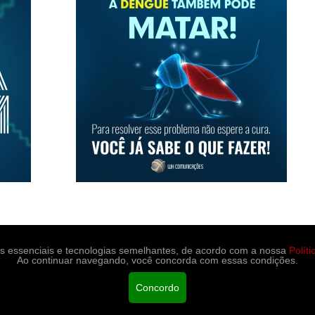
es essenciais e tecnologias semelhantes, de acordo com a nossa
Polít
Ao continuar navegando, você concorda com essas condições.
portes
Medicina e saúde
Contato
Concordo
ção.
Políticas de Privacidade