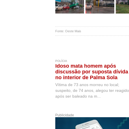
Fonte: Oeste Mais
POLÍCIA
Idoso mata homem após
discussão por suposta dívida
no interior de Palma Sola
Vítima de 73 anos morreu no local;
suspeito, de 74 anos, alegou ter reagido
após ser baleado na m...
Publicidade