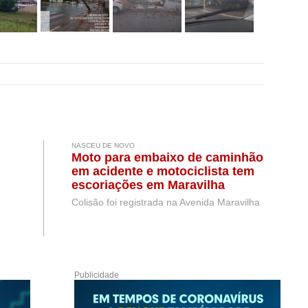
NASCEU DE NOVO
Moto para embaixo de caminhão
em acidente e motociclista tem
escoriações em Maravilha
Colisão foi registrada na Avenida Maravilha
Publicidade